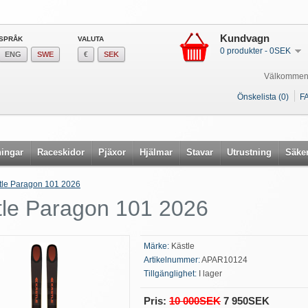
Kundvagn
SPRÅK
VALUTA
0 produkter - 0SEK
ENG
SWE
€
SEK
Välkommen
Önskelista (0)
F
ingar
Raceskidor
Pjäxor
Hjälmar
Stavar
Utrustning
Säke
tle Paragon 101 2026
tle Paragon 101 2026
Märke:
Kästle
Artikelnummer:
APAR10124
Tillgänglighet:
I lager
Pris:
10 000SEK
7 950SEK