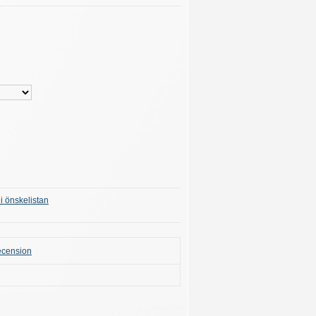
 i önskelistan
recension