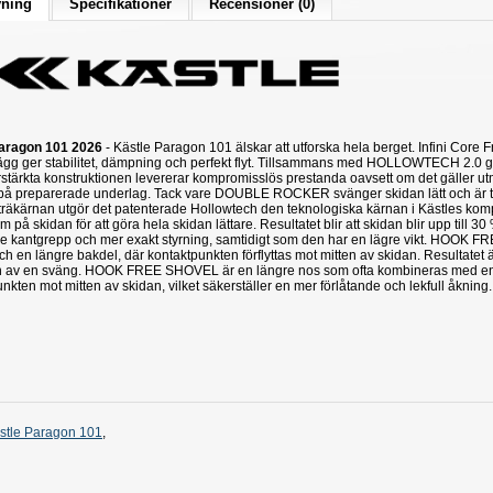
vning
Specifikationer
Recensioner (0)
aragon 101 2026
-
Kästle Paragon 101 älskar att utforska hela berget. Infini Core 
lägg ger stabilitet, dämpning och perfekt flyt. Tillsammans med HOLLOWTECH 2.0 g
örstärkta konstruktionen levererar kompromisslös prestanda oavsett om det gäller u
på preparerade underlag. Tack vare DOUBLE ROCKER svänger skidan lätt och är tillr
räkärnan utgör det patenterade Hollowtech den teknologiska kärnan i Kästles komp
am på skidan för att göra hela skidan lättare. Resultatet blir att skidan blir upp till
lare kantgrepp och mer exakt styrning, samtidigt som den har en lägre vikt. HOOK 
h en längre bakdel, där kontaktpunkten förflyttas mot mitten av skidan. Resultatet ä
 av en sväng. HOOK FREE SHOVEL är en längre nos som ofta kombineras med en 
nkten mot mitten av skidan, vilket säkerställer en mer förlåtande och lekfull åkning.
stle Paragon 101
,