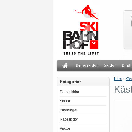
Demoskidor
Skidor
Bindn
Hem
»
Käs
Kategorier
Käs
Demoskidor
Skidor
Bindningar
Raceskidor
Pjäxor