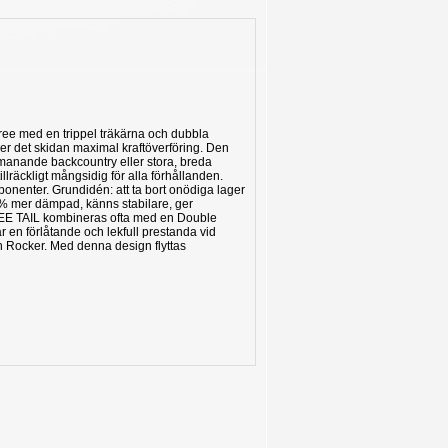
Free med en trippel träkärna och dubbla
er det skidan maximal kraftöverföring. Den
tmanande backcountry eller stora, breda
äckligt mångsidig för alla förhållanden.
onenter. Grundidén: att ta bort onödiga lager
 30 % mer dämpad, känns stabilare, ger
FREE TAIL kombineras ofta med en Double
r en förlåtande och lekfull prestanda vid
Rocker. Med denna design flyttas