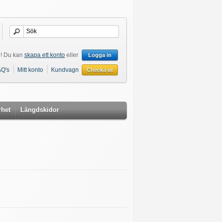
! Du kan
skapa ett konto
eller
Logga in
AQ's
Mitt konto
Kundvagn
Checka ut
rhet
Längdskidor