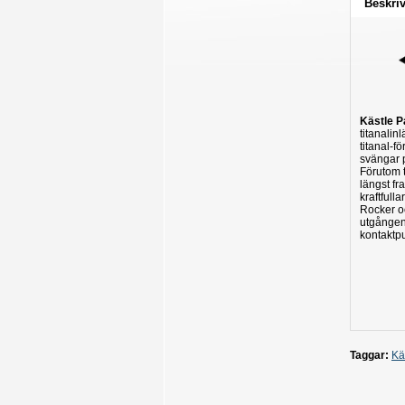
Beskri
Kästle P
titanalin
titanal-f
svängar 
Förutom t
längst fr
kraftful
Rocker oc
utgången
kontaktpu
Taggar:
Kä