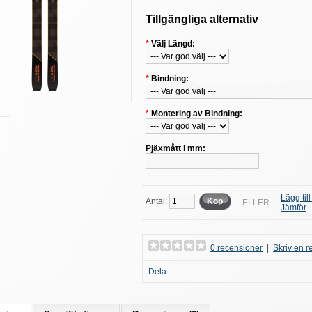
Tillgängliga alternativ
*
Välj Längd:
*
Bindning:
*
Montering av Bindning:
Pjäxmått i mm:
Lägg till
Antal:
Köp
- ELLER -
Jämför
0 recensioner
|
Skriv en 
Dela