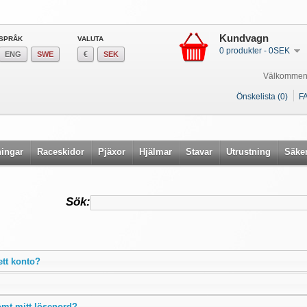
Kundvagn
SPRÅK
VALUTA
0 produkter - 0SEK
ENG
SWE
€
SEK
Välkommen
Önskelista (0)
F
ingar
Raceskidor
Pjäxor
Hjälmar
Stavar
Utrustning
Säke
Sök:
ett konto?
lömt mitt lösenord?