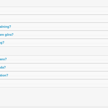
talning?
are göra?
ng?
rans?
kada?
ation?