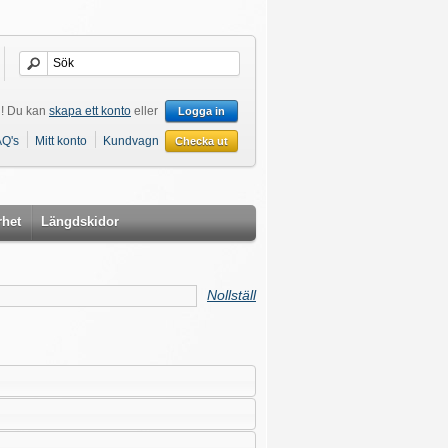
! Du kan
skapa ett konto
eller
Logga in
AQ's
Mitt konto
Kundvagn
Checka ut
rhet
Längdskidor
Nollställ