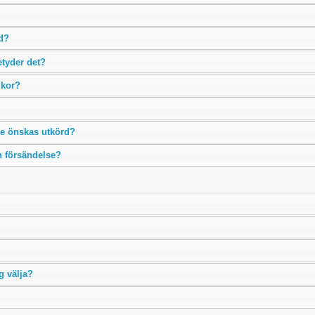
ud?
etyder det?
lkor?
lse önskas utkörd?
n försändelse?
g välja?