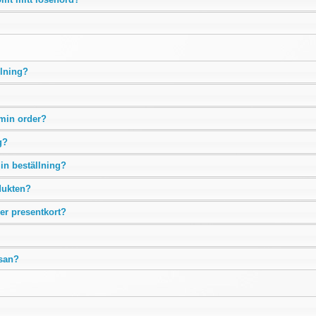
llning?
 min order?
g?
min beställning?
odukten?
er presentkort?
ssan?