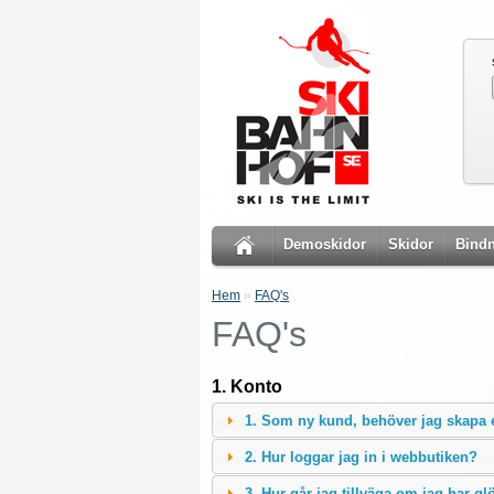
Demoskidor
Skidor
Bindn
Hem
»
FAQ's
FAQ's
1. Konto
1. Som ny kund, behöver jag skapa 
2. Hur loggar jag in i webbutiken?
3. Hur går jag tillväga om jag har g