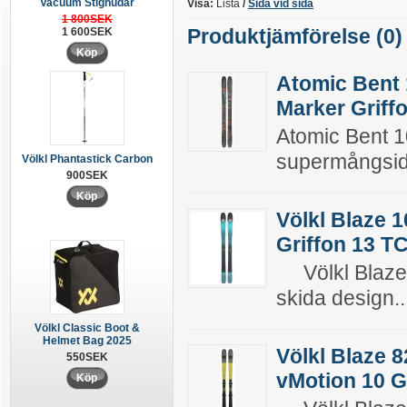
Vacuum Stighudar
Visa:
Lista
/
Sida vid sida
1 800SEK
Produktjämförelse (0)
1 600SEK
Köp
Atomic Bent
Marker Griff
Atomic Bent 1
supermångsidi
Völkl Phantastick Carbon
900SEK
Köp
Völkl Blaze 
Griffon 13 T
Völkl Blaze 1
skida design..
Völkl Classic Boot &
Helmet Bag 2025
Völkl Blaze 
550SEK
vMotion 10 
Köp