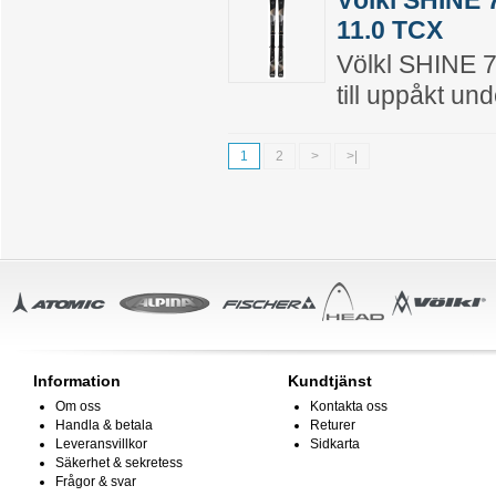
Völkl SHINE 
11.0 TCX
Völkl SHINE 7
till uppåkt un
1
2
>
>|
Information
Kundtjänst
Om oss
Kontakta oss
Handla & betala
Returer
Leveransvillkor
Sidkarta
Säkerhet & sekretess
Frågor & svar