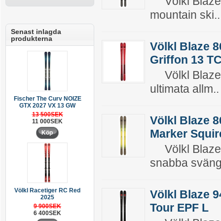
Völkl Blaze 8
mountain ski..
Senast inlagda
produkterna
Völkl Blaze 
Griffon 13 T
Völkl Blaze 8
ultimata allm..
Fischer The Curv NOIZE
GTX 2027 VX 13 GW
13 500SEK
Völkl Blaze 
11 000SEK
Marker Squir
Köp
Völkl Blaze 
snabba svänga
Völkl Racetiger RC Red
Völkl Blaze 
2025
Tour EPF L
9 900SEK
6 400SEK