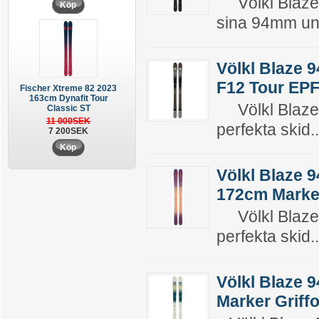
Völkl Blaze 
Köp
sina 94mm un
Völkl Blaze 
F12 Tour EPF
Fischer Xtreme 82 2023
163cm Dynafit Tour
Völkl Blaze 9
Classic ST
11 000SEK
perfekta skid..
7 200SEK
Köp
Völkl Blaze 
172cm Marke
Völkl Blaze 9
perfekta skid..
Völkl Blaze 
Marker Griff