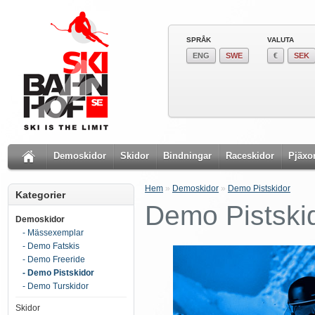
SPRÅK
VALUTA
ENG
SWE
€
SEK
Demoskidor
Skidor
Bindningar
Raceskidor
Pjäxo
Hem
»
Demoskidor
»
Demo Pistskidor
Kategorier
Demo Pistski
Demoskidor
- Mässexemplar
- Demo Fatskis
- Demo Freeride
- Demo Pistskidor
- Demo Turskidor
Skidor