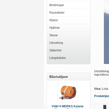
Bindningar
Raceskidor
Pjäxor
Hjälmar
Stavar
Utrustning
Säkerhet
Längdskidor
Utställnin
ingrediens
Bästsäljare
Visa:
Lista
Produktjäm
Völkl V-WERKS Katana