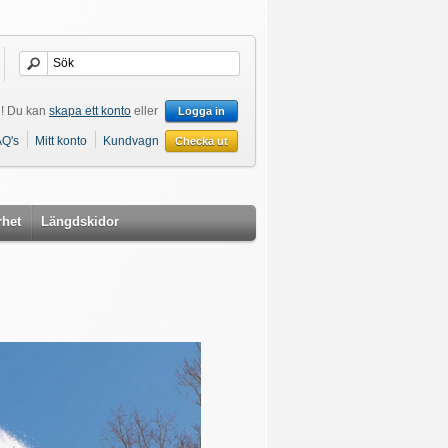
! Du kan
skapa ett konto
eller
Logga in
AQ's
Mitt konto
Kundvagn
Checka ut
rhet
Längdskidor