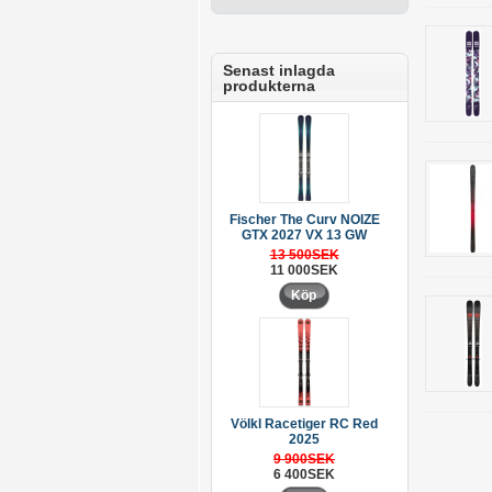
Senast inlagda
produkterna
Fischer The Curv NOIZE
GTX 2027 VX 13 GW
13 500SEK
11 000SEK
Köp
Völkl Racetiger RC Red
2025
9 900SEK
6 400SEK