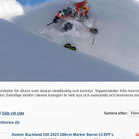
gsskidor för åkare som älskar skidåkning och äventyr. Toppmodeller från översta 
en. Samtliga skidor i denna kategori är helt nya och oanvända och
levereras me
/
Sida vid sida
Sortera efter:
förelse (0)
Atomic Backland 100 2023 188cm Marker Baron 13 EPF L
1