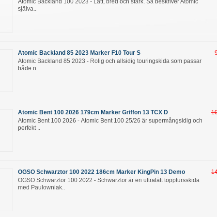
Atomic Backland 100 2023 - Lätt, bred och stark. Så beskriver Atomic
själva..
Atomic Backland 85 2023 Marker F10 Tour S
Atomic Backland 85 2023 - Rolig och allsidig touringskida som passar
både n..
Atomic Bent 100 2026 179cm Marker Griffon 13 TCX D
1
Atomic Bent 100 2026 - Atomic Bent 100 25/26 är supermångsidig och
perfekt ..
OGSO Schwarztor 100 2022 186cm Marker KingPin 13 Demo
1
OGSO Schwarztor 100 2022 - Schwarztor är en ultralätt topptursskida
med Paulowniak..