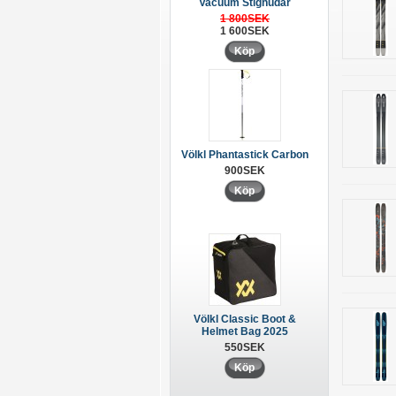
Vacuum Stighudar
1 800SEK
1 600SEK
Köp
Völkl Phantastick Carbon
900SEK
Köp
Völkl Classic Boot &
Helmet Bag 2025
550SEK
Köp