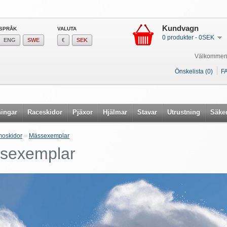
Kundvagn
SPRÅK
VALUTA
0 produkter - 0SEK
ENG
SWE
€
SEK
Välkommen
Önskelista (0)
F
ingar
Raceskidor
Pjäxor
Hjälmar
Stavar
Utrustning
Säke
oskidor
»
Mässexemplar
sexemplar