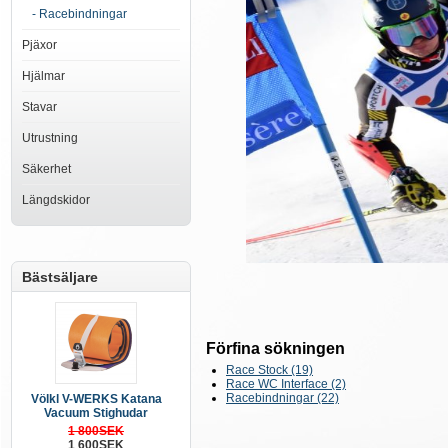
- Racebindningar
Pjäxor
Hjälmar
Stavar
Utrustning
Säkerhet
Längdskidor
Bästsäljare
Förfina sökningen
Race Stock (19)
Race WC Interface (2)
Racebindningar (22)
Völkl V-WERKS Katana
Vacuum Stighudar
1 800SEK
1 600SEK