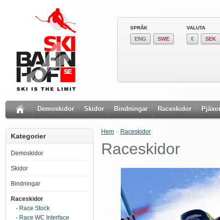
SPRÅK
VALUTA
ENG
SWE
€
SEK
Demoskidor
Skidor
Bindningar
Raceskidor
Pjäxo
Hem
»
Raceskidor
Kategorier
Raceskidor
Demoskidor
Skidor
Bindningar
Raceskidor
- Race Stock
- Race WC Interface