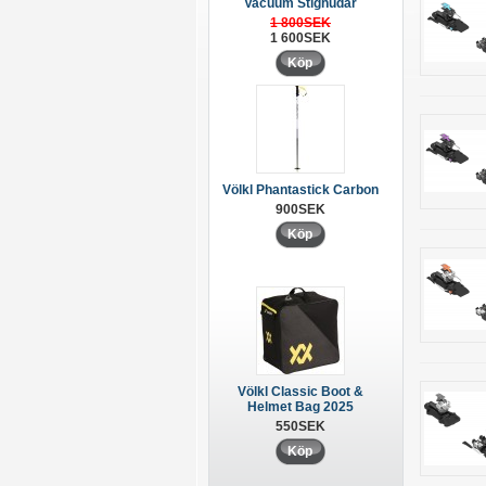
Vacuum Stighudar
1 800SEK
1 600SEK
Köp
Völkl Phantastick Carbon
900SEK
Köp
Völkl Classic Boot &
Helmet Bag 2025
550SEK
Köp