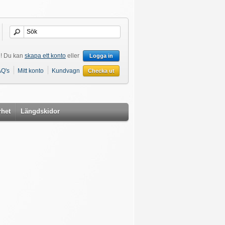
! Du kan
skapa ett konto
eller
Logga in
AQ's
Mitt konto
Kundvagn
Checka ut
rhet
Längdskidor