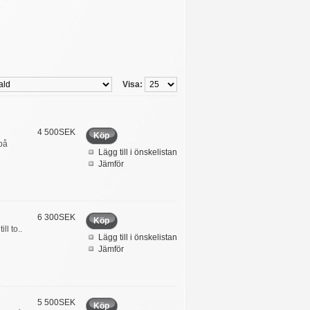
Visa:
4 500SEK
Köp
på
Lägg till i önskelistan
Jämför
6 300SEK
Köp
ll to..
Lägg till i önskelistan
Jämför
5 500SEK
Köp