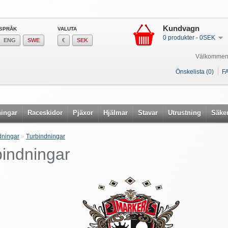
Kundvagn
SPRÅK
VALUTA
0 produkter - 0SEK
ENG
SWE
€
SEK
Välkommen
Önskelista (0)
F
ingar
Raceskidor
Pjäxor
Hjälmar
Stavar
Utrustning
Säke
dningar
»
Turbindningar
bindningar