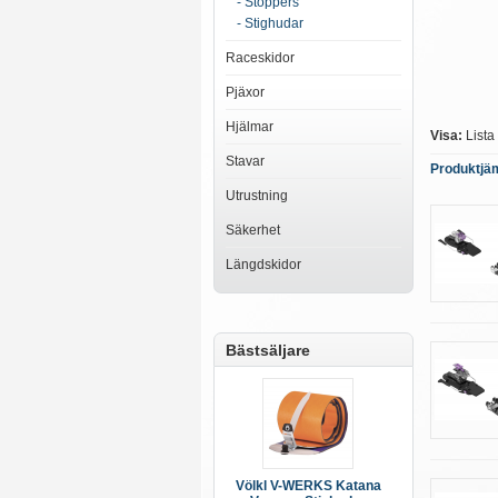
- Stoppers
- Stighudar
Raceskidor
Pjäxor
Hjälmar
Visa:
Lista
Stavar
Produktjäm
Utrustning
Säkerhet
Längdskidor
Bästsäljare
Völkl V-WERKS Katana