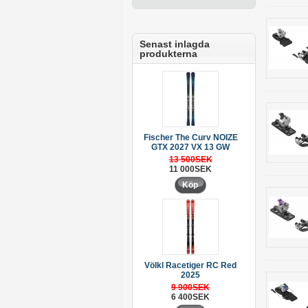
Senast inlagda
produkterna
Fischer The Curv NOIZE
GTX 2027 VX 13 GW
13 500SEK
11 000SEK
Köp
Völkl Racetiger RC Red
2025
9 900SEK
6 400SEK