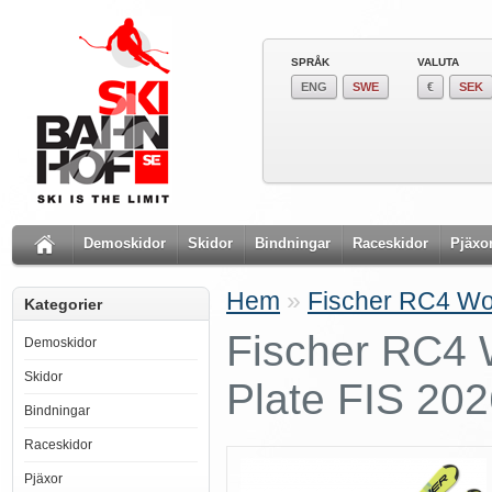
SPRÅK
VALUTA
ENG
SWE
€
SEK
Demoskidor
Skidor
Bindningar
Raceskidor
Pjäxo
Hem
»
Fischer RC4 Wo
Kategorier
Fischer RC4 
Demoskidor
Skidor
Plate FIS 20
Bindningar
Raceskidor
Pjäxor