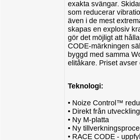
exakta svängar. Skida
som reducerar vibrati
även i de mest extrem
skapas en explosiv kra
gör det möjligt att hå
CODE-märkningen säkers
byggd med samma Wor
elitåkare. Priset avse
Teknologi:
• Noize Control™ redu
• Direkt från utveckli
• Ny M-platta
• Ny tillverkningsproce
• RACE CODE - uppfyll